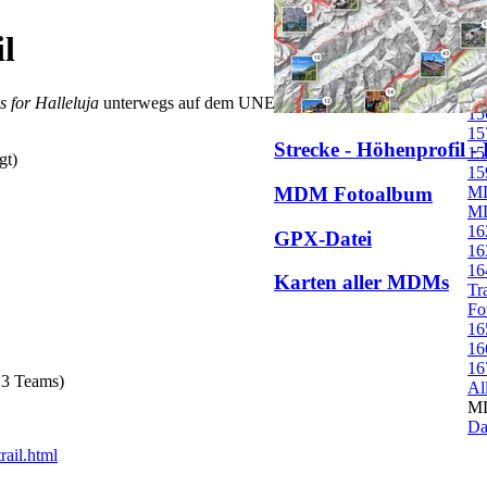
15
15
l
15
15
15
s for Halleluja
unterwegs auf dem UNESCO Jungfrau-Aletsch Trail
15
15
Strecke - Höhenprofil -
15
gt)
15
MDM Fotoalbum
MD
MD
16
GPX-Datei
16
16
Karten aller MDMs
Tr
Fo
16
16
16
13 Teams)
Al
MD
Da
rail.html