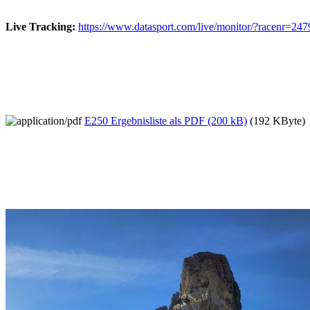
Live Tracking:
https://www.datasport.com/live/monitor/?racenr=247
E250 Ergebnisliste als PDF (200 kB)
(192 KByte)