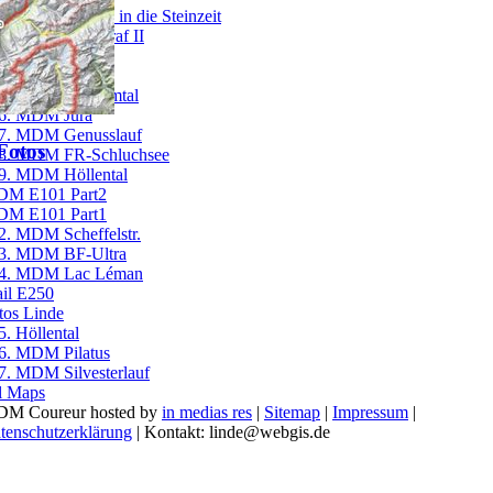
1. MDM Zurück in die Steinzeit
2. MDM Markgraf II
3. Burgenrunde
4. Kaiserstuhl
5. MDM Dreisamtal
6. MDM Jura
7. MDM Genusslauf
 Fotos
8. MDM FR-Schluchsee
9. MDM Höllental
M E101 Part2
M E101 Part1
2. MDM Scheffelstr.
3. MDM BF-Ultra
4. MDM Lac Léman
ail E250
tos Linde
5. Höllental
6. MDM Pilatus
7. MDM Silvesterlauf
l Maps
M Coureur hosted by
in medias res
|
Sitemap
|
Impressum
|
tenschutzerklärung
| Kontakt: linde@webgis.de