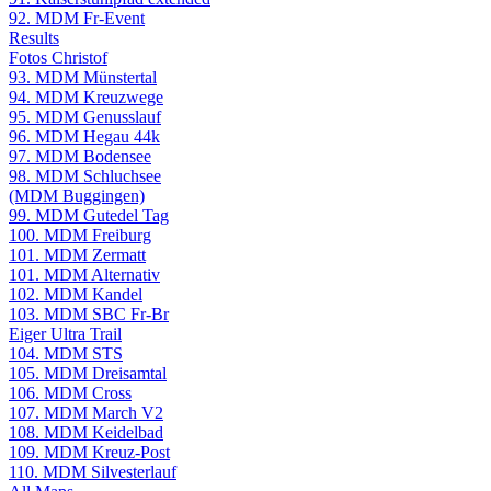
92. MDM Fr-Event
Results
Fotos Christof
93. MDM Münstertal
94. MDM Kreuzwege
95. MDM Genusslauf
96. MDM Hegau 44k
97. MDM Bodensee
98. MDM Schluchsee
(MDM Buggingen)
99. MDM Gutedel Tag
100. MDM Freiburg
101. MDM Zermatt
101. MDM Alternativ
102. MDM Kandel
103. MDM SBC Fr-Br
Eiger Ultra Trail
104. MDM STS
105. MDM Dreisamtal
106. MDM Cross
107. MDM March V2
108. MDM Keidelbad
109. MDM Kreuz-Post
110. MDM Silvesterlauf