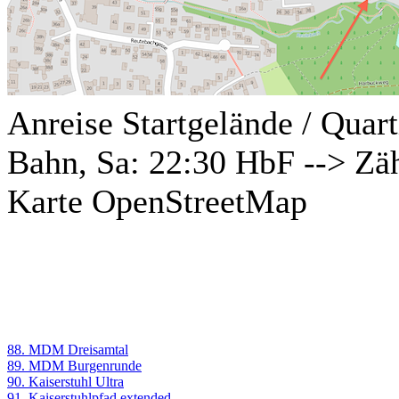
Anreise Startgelände / Quart
Bahn, Sa: 22:30 HbF --> Zä
Karte OpenStreetMap
88. MDM Dreisamtal
89. MDM Burgenrunde
90. Kaiserstuhl Ultra
91. Kaiserstuhlpfad extended