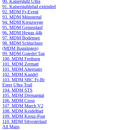
90. Kaiserstuhl Ultra
91. Kaiserstuhlpfad extended
92. MDM Fr-Event
93. MDM Münstertal
94. MDM Kreuzwege
95. MDM Genusslauf
96. MDM Hegau 44k
97. MDM Bodensee
98. MDM Schluchsee
(MDM Buggingen)
99. MDM Gutedel Tag
100. MDM Freiburg
101. MDM Zermatt
101. MDM Alternativ
102. MDM Kandel
103. MDM SBC Fr-Br
Eiger Ultra Trail
104. MDM STS
105. MDM Dreisamtal
106. MDM Cross
107. MDM March V2
108. MDM Keidelbad
109. MDM Kreuz-Post
110. MDM Silvesterlauf
All Maps