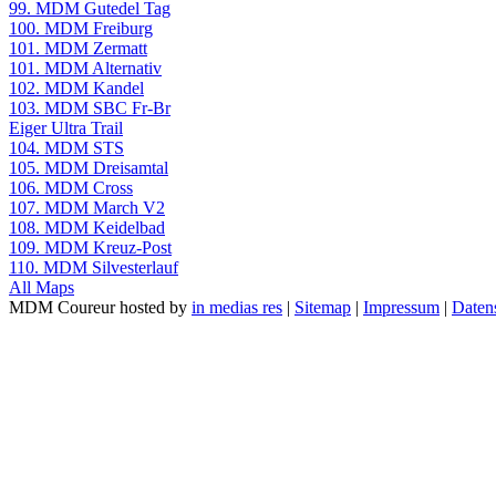
99. MDM Gutedel Tag
100. MDM Freiburg
101. MDM Zermatt
101. MDM Alternativ
102. MDM Kandel
103. MDM SBC Fr-Br
Eiger Ultra Trail
104. MDM STS
105. MDM Dreisamtal
106. MDM Cross
107. MDM March V2
108. MDM Keidelbad
109. MDM Kreuz-Post
110. MDM Silvesterlauf
All Maps
MDM Coureur hosted by
in medias res
|
Sitemap
|
Impressum
|
Daten