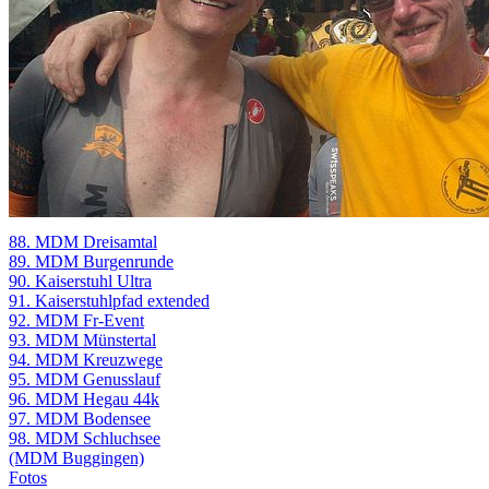
88. MDM Dreisamtal
89. MDM Burgenrunde
90. Kaiserstuhl Ultra
91. Kaiserstuhlpfad extended
92. MDM Fr-Event
93. MDM Münstertal
94. MDM Kreuzwege
95. MDM Genusslauf
96. MDM Hegau 44k
97. MDM Bodensee
98. MDM Schluchsee
(MDM Buggingen)
Fotos