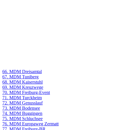
66. MDM Dreisamtal
67. MDM Tuniberg
68. MDM Kaiserstuhl
69. MDM Kreuzwege
70. MDM Freiburg-Event
71. MDM Turckheim
72. MDM Genusslauf
73. MDM Bodensee
74. MDM Buggingen
75. MDM Schluchsee
76. MDM Europaweg Zermatt
77. MDM Freiburg-BR