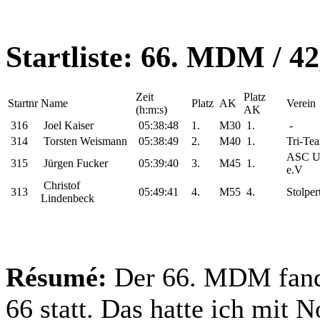
Startliste: 66. MDM / 4
Zeit
Platz
Startnr
Name
Platz
AK
Verein
(h:m:s)
AK
316
Joel Kaiser
05:38:48
1.
M30
1.
-
314
Torsten Weismann
05:38:49
2.
M40
1.
Tri-Tea
ASC U
315
Jürgen Fucker
05:39:40
3.
M45
1.
e.V
Christof
313
05:49:41
4.
M55
4.
Stolpe
Lindenbeck
Résumé:
Der 66. MDM fand j
66 statt. Das hatte ich mit N