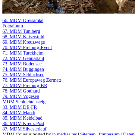
66. MDM Dreisamtal
Fotoalbum
67. MDM Tuniberg
68. MDM Kaiserstuhl
69. MDM Kreuzwege
70. MDM Freiburg-Event
71. MDM Turckheim
72. MDM Genusslauf
73. MDM Bodensee
74. MDM Buggingen
75. MDM Schluchsee
76. MDM Europaweg Zermatt
77. MDM Freiburg-BR
78. MDM Gotthard
79. MDM Vogesen
MDM Schluchtensteig
83. MDM DE-FR
84. MDM March
85. MDM Keidelbad
86. MDM Kreuz-Post
87. MDM Silvesterlauf
MDM Coureur hosted by
in medias res
|
Sitemap
|
Impressum
|
Daten